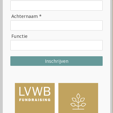
iets
Achternaam *
Functie
Inschrijven
betekenen. Cultuur verbindt, inspireert en brengt mensen
bij elkaar — precies dat maakt dit werk voor mij zo
waardevol.
”
Na mijn studie aan de NHTV in Breda en het afronden
van een gerichte marketingopleiding heb ik ervoor