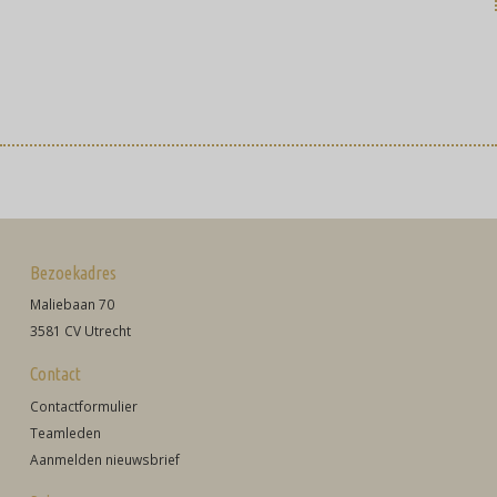
Bezoekadres
Maliebaan 70
3581 CV Utrecht
Contact
Contactformulier
Teamleden
Aanmelden nieuwsbrief