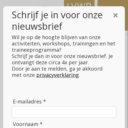
Meteen
naar
Schrijf je in voor onze
×
de
nieuwsbrief
inhoud
Wil je op de hoogte blijven van onze
activiteiten, workshops, trainingen en het
traineeprogramma?
Schrijf je dan in voor onze nieuwsbrief. Je
LVWB Fundraising
>
Rianne van de Pol
ontvangt deze circa 4x per jaar.
Door je aan te melden, ga je akkoord
met onze
privacyverklaring
.
Rianne van de Pol
“Wat mij
drijft, is
E-mailadres *
werken
aan
projecten
Voornaam *
die écht