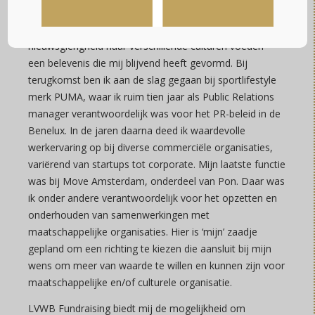
gekozen om een jaar lang te reizen. Tijdens deze
periode kon ik mijn horizon verbreden en mijn
nieuwsgierigheid naar verschillende culturen voeden –
een belevenis die mij blijvend heeft gevormd. Bij
terugkomst ben ik aan de slag gegaan bij sportlifestyle
merk PUMA, waar ik ruim tien jaar als Public Relations
manager verantwoordelijk was voor het PR-beleid in de
Benelux. In de jaren daarna deed ik waardevolle
werkervaring op bij diverse commerciële organisaties,
variërend van startups tot corporate. Mijn laatste functie
was bij Move Amsterdam, onderdeel van Pon. Daar was
ik onder andere verantwoordelijk voor het opzetten en
onderhouden van samenwerkingen met
maatschappelijke organisaties. Hier is ‘mijn’ zaadje
gepland om een richting te kiezen die aansluit bij mijn
wens om meer van waarde te willen en kunnen zijn voor
maatschappelijke en/of culturele organisatie.
LVWB Fundraising biedt mij de mogelijkheid om