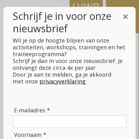
Meteen
naar
Schrijf je in voor onze
×
de
nieuwsbrief
inhoud
Wil je op de hoogte blijven van onze
activiteiten, workshops, trainingen en het
traineeprogramma?
Schrijf je dan in voor onze nieuwsbrief. Je
LVWB Fundraising
>
Contact
>
Contactformulier
ontvangt deze circa 4x per jaar.
Door je aan te melden, ga je akkoord
met onze
privacyverklaring
.
Contactformulier
Fijn dat je interesse hebt in de diensten van LVWB
Fundraising. Als je onderstaand contactformulier invult,
E-mailadres *
nemen wij zo snel mogelijk contact met je op.
Naam
(Vereist)
Voornaam *