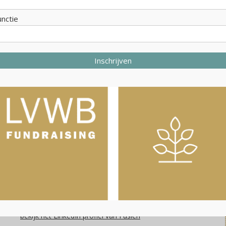
3581 CV Utrecht
unctie
Postadres:
Emmalaan 22
3581 HV Utrecht
Inschrijven
Inschrijven voor onze nieuwbrief
Volg ons op Linkedin
Partners
Fusien Verloop
fusien@lvwbfundraising.nl
06-55864661
bekijk het LinkedIn profiel van Fusien