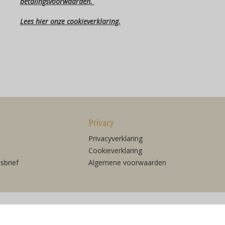
betalingsvoorwaarden.
Lees hier onze cookieverklaring.
Privacy
Privacyverklaring
Cookieverklaring
sbrief
Algemene voorwaarden