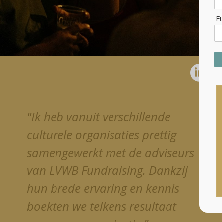
F
"Ik heb vanuit verschillende
culturele organisaties prettig
samengewerkt met de adviseurs
van LVWB Fundraising. Dankzij
hun brede ervaring en kennis
boekten we telkens resultaat