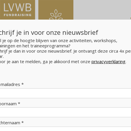
chrijf je in voor onze nieuwsbrief
l je op de hoogte blijven van onze activiteiten, workshops,
ainingen en het traineeprogramma?
hrijf je dan in voor onze nieuwsbrief. Je ontvangt deze circa 4x pe
ar.
or je aan te melden, ga je akkoord met onze
privacyverklaring
.
LVWB Fundraising
>
Contact
Contact
-mailadres *
Wilt u in contact komen met LVWB Fundraising? Mail of
oornaam *
bel naar een van onze partners of adviseurs of gebruik
ons
contactformulier
.
Bezoekadres:
chternaam *
Maliebaan 70