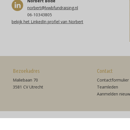
Norbert Bode
norbert@lvwbfundraising.nl
06-10343805
bekijk het LinkedIn profiel van Norbert
Bezoekadres
Contact
Maliebaan 70
Contactformulier
3581 CV Utrecht
Teamleden
Aanmelden nieuw