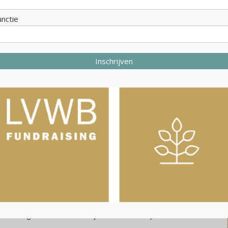
organisaties te versterken in de werving van sponsoren
unctie
en het ontwikkelen van partnerships met bedrijven. De
masterclass wordt gegeven door Ad Maatjens, oud-
hoofdredacteur van Sponsorreport die al meer dan 30
jaar in de sponsoring actief is en Sarah Slootweg die
Inschrijven
jarenlange ervaring heeft met sponsorwerving in de
culturele sector, onder meer voor de Kunsthal
Rotterdam en het Stedelijk Museum Amsterdam.
Deze Masterclass Sponsoring & Partnerships is bedoeld
voor professionals in de cultuursector die al eerste
stappen hebben gezet in sponsorwerving, development
en/of samenwerking met bedrijven, en zich hierin verder
willen verdiepen in sponsoring en samenwerking met
bedrijven willen professionaliseren. Of je nu bij een
museum, podiumkunstinstelling, festival of andere
culturele organisatie werkt: je leert hoe je jouw
organisatie aantrekkelijker maakt voor sponsors.