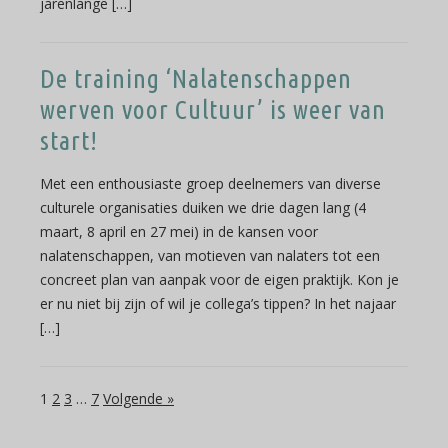
jarenlange […]
De training ‘Nalatenschappen
werven voor Cultuur’ is weer van
start!
Met een enthousiaste groep deelnemers van diverse
culturele organisaties duiken we drie dagen lang (4
maart, 8 april en 27 mei) in de kansen voor
nalatenschappen, van motieven van nalaters tot een
concreet plan van aanpak voor de eigen praktijk. Kon je
er nu niet bij zijn of wil je collega’s tippen? In het najaar
[…]
1
2
3
…
7
Volgende »