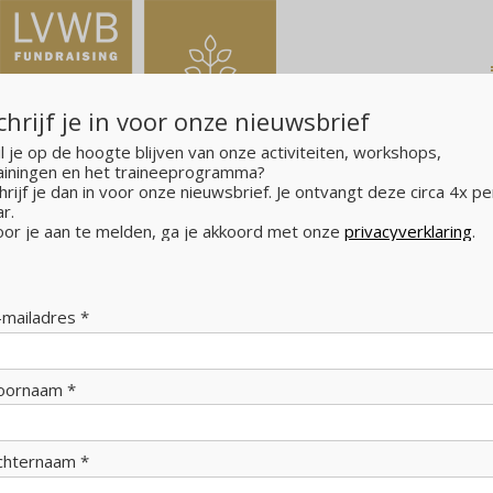
chrijf je in voor onze nieuwsbrief
l je op de hoogte blijven van onze activiteiten, workshops,
ainingen en het traineeprogramma?
hrijf je dan in voor onze nieuwsbrief. Je ontvangt deze circa 4x pe
ar.
or je aan te melden, ga je akkoord met onze
privacyverklaring
.
LVWB Fundraising
>
Actueel
>
Nieuw: tweedaagse
Masterclass Sponsoring & Partnerships
Nieuw: tweedaagse Masterclass
-mailadres *
Sponsoring & Partnerships
oornaam *
Geplaatst op
25 maart 2026
|
door
Rianne van de Pol
chternaam *
LVWB Fundraising biedt op twee woensdagen in juni
een praktijkgerichte Masterclass aan om culturele