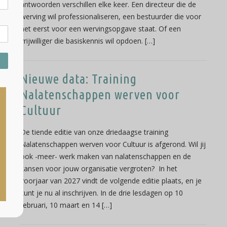
antwoorden verschillen elke keer. Een directeur die de
werving wil professionaliseren, een bestuurder die voor
het eerst voor een wervingsopgave staat. Of een
vrijwilliger die basiskennis wil opdoen. […]
Nieuwe data: Training
Nalatenschappen werven voor
Cultuur
De tiende editie van onze driedaagse training
Nalatenschappen werven voor Cultuur is afgerond. Wil jij
ook -meer- werk maken van nalatenschappen en de
kansen voor jouw organisatie vergroten? In het
voorjaar van 2027 vindt de volgende editie plaats, en je
kunt je nu al inschrijven. In de drie lesdagen op 10
februari, 10 maart en 14 […]