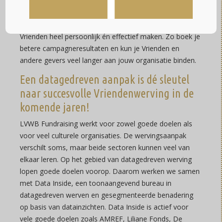
Vrienden persoonlijk te maken. Door de juiste data te
verzamelen van je bezoekers – die zij graag met je
delen! – kun je de communicatie met (potentiële)
Vrienden heel persoonlijk én effectief maken. Zo boek je
betere campagneresultaten en kun je Vrienden en
andere gevers veel langer aan jouw organisatie binden.
Een datagedreven aanpak is dé sleutel
naar succesvolle Vriendenwerving in de
komende jaren!
LVWB Fundraising werkt voor zowel goede doelen als
voor veel culturele organisaties. De wervingsaanpak
verschilt soms, maar beide sectoren kunnen veel van
elkaar leren. Op het gebied van datagedreven werving
lopen goede doelen voorop. Daarom werken we samen
met Data Inside, een toonaangevend bureau in
datagedreven werven en gesegmenteerde benadering
op basis van datainzichten. Data Inside is actief voor
vele goede doelen zoals AMREF, Liliane Fonds, De