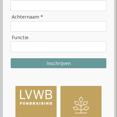
Achternaam *
Functie
Datagedreven fondsenwerving heeft de
Inschrijven
toekomst, ook voor culturele
organisaties!
Culturele organisaties hebben veel kansen om (nog
meer) Vrienden als gever aan zich te verbinden. Wij
ervaren telkens weer dat – regelmatige – bezoekers van
culturele organisaties steeds vaker en steeds meer
willen en kunnen bijdragen. Zogenaamde ‘datagedreven’
werving is dé sleutel om werving, bedank en behoud van