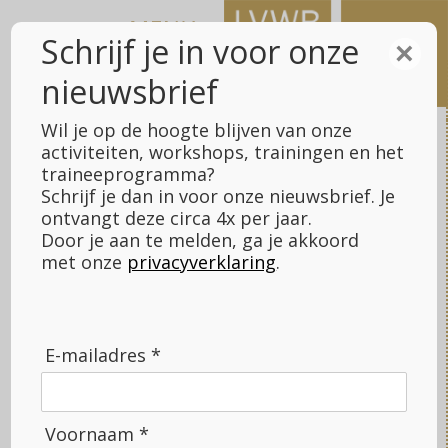
Meteen
naar
Schrijf je in voor onze
×
de
nieuwsbrief
inhoud
Wil je op de hoogte blijven van onze
activiteiten, workshops, trainingen en het
traineeprogramma?
Schrijf je dan in voor onze nieuwsbrief. Je
LVWB Fundraising
>
Datagedreven fondsenwerving
ontvangt deze circa 4x per jaar.
Door je aan te melden, ga je akkoord
met onze
privacyverklaring
.
Datagedreven fondsenwerving
E-mailadres *
Voornaam *