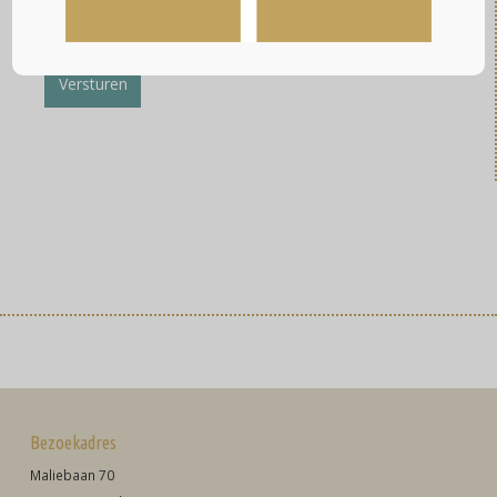
gerelateerd aan dit onderwerp
Versturen
Bezoekadres
Maliebaan 70