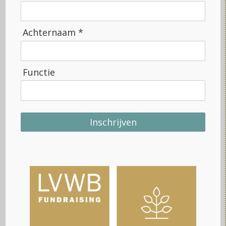
Voornaam
Achternaam *
Achternaam
Functie
Organisatie
Inschrijven
Functie
E-mailadres
*
Jullie mogen contact met mij opnemen over zaken