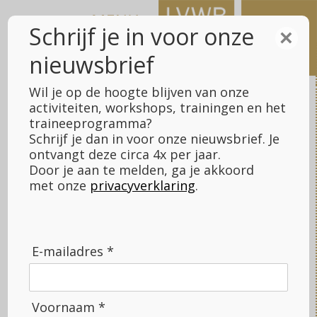
Meteen
naar
Schrijf je in voor onze
×
de
nieuwsbrief
inhoud
Wil je op de hoogte blijven van onze
activiteiten, workshops, trainingen en het
traineeprogramma?
Schrijf je dan in voor onze nieuwsbrief. Je
LVWB Fundraising
>
5 tips voor fondsaanvragen
ontvangt deze circa 4x per jaar.
Door je aan te melden, ga je akkoord
met onze
privacyverklaring
.
5 tips voor fondsaanvragen
Vraag via onderstaand formulier ons document
5 tips
voor fondsaanvragen
aan en start vandaag nog met
E-mailadres *
fondsaanvragen voor jouw organisatie!
Naam
*
Voornaam *